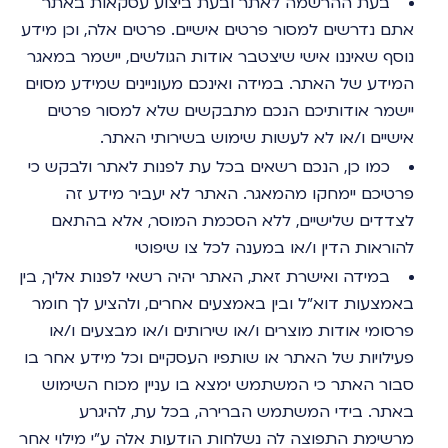
בעת ההרשמה לאתר ובעת ביצוע עסקאות באתר
אתם נדרשים למסור פרטים אישיים. פרטים אלה, וכן מידע
נוסף שאיננו אישי שיצטבר אודות הגולשים, יישמר במאגר
המידע של האתר. במידה ואינכם מעוניינים שמידע מסוים
יישמר אודותיכם הנכם מתבקשים שלא למסור פרטים
אישיים ו/או לא לעשות שימוש בשירותי האתר.
כמו כן, הנכם רשאים בכל עת לפנות לאתר ולבקש כי
פרטיכם יימחקו מהמאגר. האתר לא יעביר מידע זה
לצדדים שלישיים, ללא הסכמת המוסר, אלא בהתאם
להוראות הדין ו/או במענה לכל צו שיפוטי
במידה ואישרת זאת, האתר יהיה רשאי לפנות אליך, בין
באמצעות דוא"ל ובין באמצעים אחרים, ולהציע לך חומר
פרסומי אודות מוצרים ו/או שירותים ו/או מבצעים ו/או
פעילויות של האתר או שותפיו העסקיים וכל מידע אחר בו
סבור האתר כי המשתמש ימצא בו עניין מכוח השימוש
באתר. בידי המשתמש הברירה, בכל עת, להיגרע
מרשימת התפוצה לה נשלחות הודעות אלה ע"י מילוי אחר