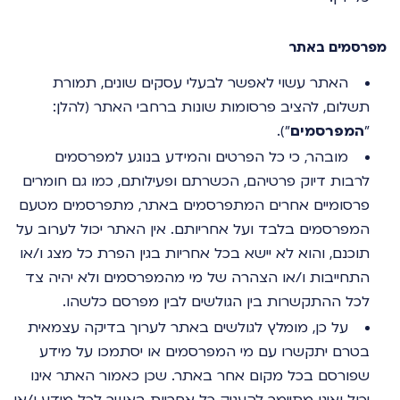
מפרסמים באתר
האתר עשוי לאפשר לבעלי עסקים שונים, תמורת
תשלום, להציב פרסומות שונות ברחבי האתר (להלן:
"
המפרסמים
").
מובהר, כי כל הפרטים והמידע בנוגע למפרסמים
לרבות דיוק פרטיהם, הכשרתם ופעילותם, כמו גם חומרים
פרסומיים אחרים המתפרסמים באתר, מתפרסמים מטעם
המפרסמים בלבד ועל אחריותם. אין האתר יכול לערוב על
תוכנם, והוא לא יישא בכל אחריות בגין הפרת כל מצג ו/או
התחייבות ו/או הצהרה של מי מהמפרסמים ולא יהיה צד
לכל ההתקשרות בין הגולשים לבין מפרסם כלשהו.
על כן, מומלץ לגולשים באתר לערוך בדיקה עצמאית
בטרם יתקשרו עם מי המפרסמים או יסתמכו על מידע
שפורסם בכל מקום אחר באתר. שכן כאמור האתר אינו
יכול ואינו מתיימר להעניק כל אחריות באשר לכל מידע ו/או