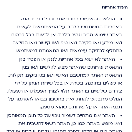
העדר אחריות
הגלישה והשימוש בתכני אתר ובכל רכיביו, הנה
באחריות המשתמש בלבד. על המשתמשים לעשות
באתר שימוש סביר וזהיר בלבד. אין לראות בכל פרסום
ו/או מידע ו/או סקירה ו/או טיפ ו/או קישור ו/או המלצה
כתחליף לבדיקה עצמאית ו/או התאמתם למשתמש.
האתר לא יישא בכל אחריות לנזק או הפסד בגין
התאמת שירותים שהאתר מציע לגולשים ו/או בגין
התאמת האתר למחשבם האישי ו/או בגין נזקים, תקלות,
או כשלים בתוכנה, בשרת או בכל שירות הניתן על ידי
צדדים שלישיים בו האתר תלוי לצורך הפעלתו או תפעולו.
הגולש מתבקש לקחת זאת בחשבון בבואו להסתמך על
תכני האתר או על שירותים שהוא מספק
.
האתר אינו מתחייב לשמור גיבוי של כל תוכן המאוחסן
ו/או מופיע באתר. כמו כן, האתר רשאי להשבית את
האתר, כולו או חלקו, לצורך תחזקו, עדכונו, שדרוגו או לכל