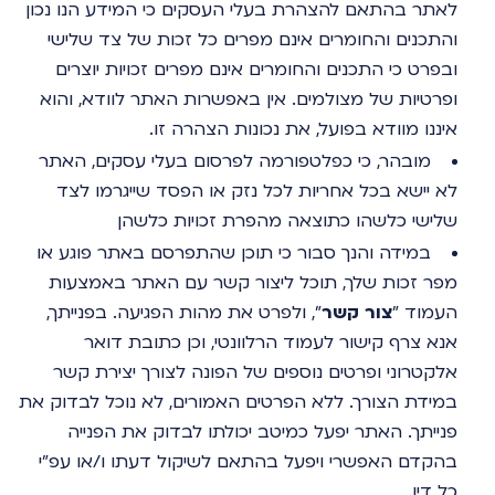
לאתר בהתאם להצהרת בעלי העסקים כי המידע הנו נכון
והתכנים והחומרים אינם מפרים כל זכות של צד שלישי
ובפרט כי התכנים והחומרים אינם מפרים זכויות יוצרים
ופרטיות של מצולמים. אין באפשרות האתר לוודא, והוא
איננו מוודא בפועל, את נכונות הצהרה זו.
מובהר, כי כפלטפורמה לפרסום בעלי עסקים, האתר
לא יישא בכל אחריות לכל נזק או הפסד שייגרמו לצד
שלישי כלשהו כתוצאה מהפרת זכויות כלשהן
במידה והנך סבור כי תוכן שהתפרסם באתר פוגע או
מפר זכות שלך, תוכל ליצור קשר עם האתר באמצעות
העמוד "
צור קשר
", ולפרט את מהות הפגיעה. בפנייתך,
אנא צרף קישור לעמוד הרלוונטי, וכן כתובת דואר
אלקטרוני ופרטים נוספים של הפונה לצורך יצירת קשר
במידת הצורך. ללא הפרטים האמורים, לא נוכל לבדוק את
פנייתך. האתר יפעל כמיטב יכולתו לבדוק את הפנייה
בהקדם האפשרי ויפעל בהתאם לשיקול דעתו ו/או עפ"י
כל דין.