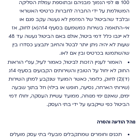
100 ₪ לפי הנמוך מבניהם ובתוספת עמלת הסליקה
המשולמת על ידי החברה לחברות כרטיסי האשראי
ובלבד שהביטול של המזמין לא נעשה עקב פגם או
אי-התאמה בשירות כמשמעם בסעיף 14ה(א) לחוק, אז
לא ייגבו כלל דמי ביטול, אולם באם הביטול נעשה עד 48
שעות לא יהיה ניתן יותר לבטל והחיוב יתבצע כסדרו בין
שהשתמשו בכרטיס ובין אם לאו.
האמור לעניין הזכות לביטול, כאמור לעיל, עפ"י הוראות
החוק לא יחול על הטובין והשירותים הקבועים בסעיף 14ג
(ד)(2) לחוק, כלומר, כאשר המועד שנקבע למתן השירות
(שירותי הארחה, נסיעה, חופש או בילוי) חל בתוך שבעה
ימים, שאינם ימי מנוחה, ממועד עשיית העסקה, יחולו דמי
הביטול כפי שייקבעו על ידי בתי העסק.
נוהל הודעה והסרה
תכנים וחומרים שמתקבלים מבעלי בתי עסק מועלים