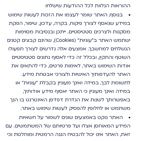
ההוראות הנלוות לכל ההודעות שישלחו
בנוסף, האתר שומר לעצמו את הזכות לעשות שימוש
במידע שנאסף לצורך פיקוח, בקרה, עדכון, שיפור, הפקת
מסקנות ולצרכים סטטיסטיים. ייתכן ובנסיבות מסוימות
ישתמש האתר ב"עוגיות" (Cookies), שהינם קבצים קטנים
הנשלחים למחשבך. אמצעים אלה נדרשים לצורך תפעולו
השוטף והתקין, ובכלל זה כדי לאסוף נתונים סטטיסטיים
אודות השימוש באתר, לאימות פרטים, כדי להתאים את
האתר להעדפותיך האישיות ולצורכי אבטחת מידע.
לתשומת לבך, במידה ואינך מעוניין בקבלת "עוגיות" או
במידה ואינך מעוניין כי האתר יאסוף מידע אודותיך,
באפשרותך לשנות את הגדרת דפדפן האינטרנט בו הנך
משתמש או לחלופין להפסיק לעשות שימוש באתר.
האתר נוקט באמצעים שונים לשמור על חשאיות
המידע המאוחסן אצלו ועל פרטיותם של המשתמשים. עם
זאת, האתר אינו יכול להבטיח הגנה הרמטית ומוחלטת וכי