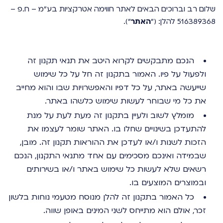
שלום רב וברוכים הבאים לאתר חווימה אטרקציות בע"מ – ח.פ –
516389368 להלן: ("
האתר
").
הנכם מתבקשים לקרוא היטב את תנאי תקנון זה
ולפעול על פיו. האמור בתקנון זה חל על כל שימוש
שייעשה באתר, על כל דפיו והאפשרויות שבו והוא מחייב
את כל מי שבוחר לעשות שימוש כלשהו באתר.
מומלץ לשוב ולעיין בתקנון זה מעת לעת על מנת
להתעדכן בשינויים שחלו בו. האתר שומר לעצמו את
הזכות לשנות ו/או לעדכן את ההוראות תקנון זה. מובן,
שבמידה ואינכם מסכימים עם אחד מתנאי התקנון, הנכם
רשאים שלא לעשות כל שימוש באתר ו/או בשירותים
ובמוצרים המוצעים בו.
כל האמור בתקנון זה להלן מנוסח מטעמי נוחות בלשון
זכר, אולם הוא מתייחס לשני המינים באופן שווה.