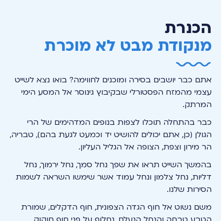
הכנרת
מנקודת מבט לא מוכרת
הנחל הנעלם
המפל הנעלם
6
5
אתם כבר יושבים בסירה ומוכנים לחווימה? בואו נצא לשייט
עצמי מהמזח הפסטורלי שבקיבוץ גינוסר אל המסע הימי
המרתק.
כבר בהתחלה תוכלו לצפות בנופים המדהימים של הרי
הגולן (כן, אתם יכולים להושיט יד וכמעט לגעת בהם), טבריה,
הר מירון וצפת, הצופה אל הגליל העליון.
בהמשך השייט תראו את שפך נחל סמך, נחל ירמוך, נחל
דליות, נחל צלמון ונחל עמוד אשר שימשו השראה לשמות
הסירות שלנו.
משם נשוט אל חוף הגדה הצפונית, חוף הדקלים, שמורת
הטבע טבחה והנחל הנעלם, נחלוף על פני חוף חוקוק,