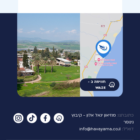
חווימה ב -
WAZE
כתובתנו:
מוזיאון יגאל אלון - קיבוץ
גינוסר
דוא”ל:
info@havayama.co.il