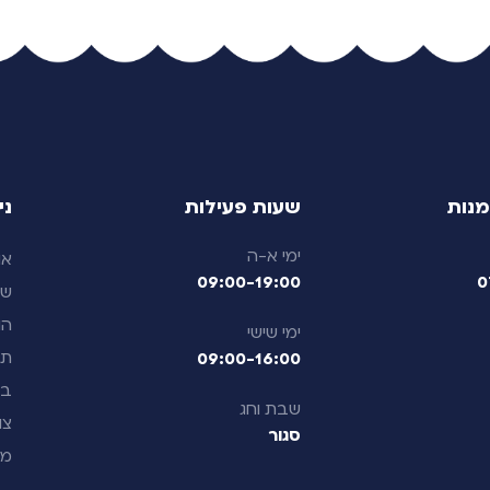
מנות
שעות פעילות
ני
ימי א-ה
או
09:00-19:00
0
שא
הו
ימי שישי
תק
09:00-16:00
בל
שבת וחג
צו
סגור
מח