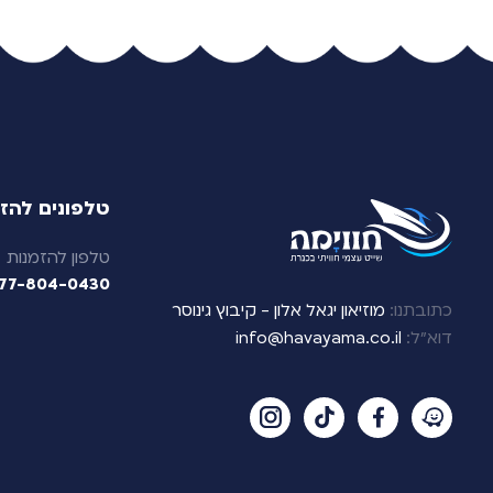
טלפונים להז
טלפון להזמנות
77-804-0430
כתובתנו:
מוזיאון יגאל אלון - קיבוץ גינוסר
דוא”ל:
info@havayama.co.il