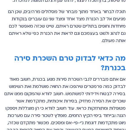
מרשימות, בהן תוכלו לעצור, להתרענן ולצלם תמונות למזכרת.
תוכלו לבחור באחד מתוך מבחר של מסלולים מרהיבים, שכן הם
מגיעים אל לב הכנרת מצד אחד ומצד שני גם עוברים בנקודות
מיוחדות וחופים בתוליים שטרם ראיתם. שייט שכזה מאפשר לכם
גם לנהוג ולנווט בעצמכם וגם לראות את הכנרת כפי שלא ראיתם
אותה מעולם.
מה כדאי לבדוק טרם השכרת סירה
בכנרת?
אם אתם מבררים לגבי השכרת סירות מנוע בכנרת, חשוב מאוד
לבדוק כמה פרמטרים שיהפכו את החוויה מושלמת ואת השימוש
בסירה לבטוח וידידותי למשתמש. חשוב לוודא שהמקום ממנו אתם
שוכרים את הסירה מחזיק בסירות איכותיות, מתקדמות אשר
מטופלות ומתוחזקות כראוי. עוד חשוב לוודא כי הן מוצללות ויספקו
הגנה ובייחוד בימי הקיץ החמים. מומלץ לשכור סירה עם מערכות
ניווט מתקדמות דוגמת ג'י-פי-אס ומסכים. מכשור מתקדם שכזה,
ובייחוד למשיטים בפעם הראשנה, יהפוך את החוויה לכיפית הרבה