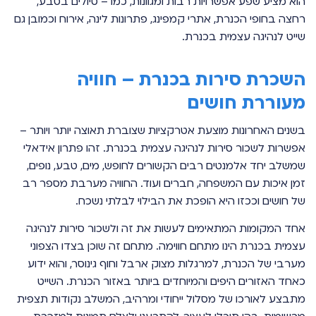
הוא מציע שפע אפשרויות רבות ומגוונות, כמו – טיולים בטבע,
רחצה בחופי הכנרת, אתרי קמפינג, פתרונות לינה, אירוח וכמובן גם
שייט לנהיגה עצמית בכנרת.
השכרת סירות בכנרת – חוויה
מעוררת חושים
בשנים האחרונות מוצעת אטרקציות שצוברת תאוצה יותר ויותר –
אפשרות לשכור סירות לנהיגה עצמית בכנרת. זהו פתרון אידאלי
שמשלב יחד אלמנטים רבים הקשורים לחופש, מים, טבע, נופים,
זמן איכות עם המשפחה, חברים ועוד. החוויה מערבת מספר רב
של חושים וככזו היא הופכת את הבילוי לבלתי נשכח.
אחד המקומות המתאימים לעשות את זה ולשכור סירות לנהיגה
עצמית בכנרת הינו מתחם חווימה. מתחם זה שוכן בצדו הצפוני
מערבי של הכנרת, למרגלות מצוק ארבל וחוף גינוסר, והוא ידוע
כאחד האזורים היפים והמיוחדים ביותר באזור הכנרת. השייט
מתבצע לאורכו של מסלול ייחודי ומרהיב, המשלב נקודות תצפית