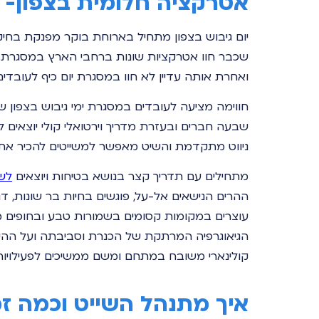
אטרקציה חלומית בצפון- 
יום גיבוש בצפון מתחיל בארוחת בוקר מפנקת בחיק
שכבר חוו אטרקציות שונות ברחבי הארץ במסגרת ימי
ואחרת אותה עדיין לא חוו במסגרת יום כיף לעובדים
חווימה מציעה לעובדים במסגרת ימי גיבוש בצפון שיי
שבעה חברים ובעזרת מדריך וירטואלי קולי יוצאים 
ניווט מתקדמת והשיט מאפשר למשייטים להכיר את 
מתחילים עם תדריך קצר בנושא בטיחות ויוצאים
לשי
ההרים הנישאים אל-על, פוגשים בחיות בר שונות, דג
עוצרים במקומות קסומים בשמורות טבע ובחופים מ
הגיאוגרפיה המרתקת של הכנרת וסביבתה ועל ההיס
קולינארי משובח במתחם ומשם ממשיכים לפעילויות 
איך מתנהל השייט וכמה ז