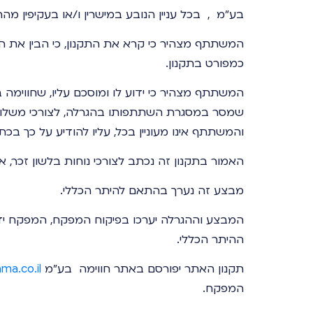
בע"מ , בכל עניין הנובע במישרין ו/או בעקיפין 
המשתתף מצהיר כי קרא את התקנון, כי הבין את הו
כמפורט בתקנון.
המשתתף מצהיר כי ידוע לו ומוסכם עליו, שחווימ
שמסר במסגרת השתתפותו בהגרלה, לצורכי משלוח עדכ
והמשתתף אינו מעוניין בכל, עליו להודיע על כך בכת
האמור בתקנון זה נכתב לצורכי נוחות בלשון זכר, אך
מבצע זה נערך בהתאם להיתר הכללי.
המבצע וההגרלה יערכו בפיקוח המפקח, המפקח יד
ההיתר הכללי.
תקנון האתר יפורסם באתר חווימה בע"מ
ma.co.il/
המפקח.