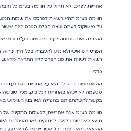
אחריות לפרס, ולא תחול על חווימה בע"מ כל חובה 
חווימה בע"מ תהא רשאית לפרסם את שמות המשתת
על פי שיקול דעתה ועצם קבלת הפרס הינה אישור ל
ההגרלה אינה פתוחה לעובדי חווימה בע"מ ובני מש
הפרס הינו אישי ולא ניתן להעברה בכל דרך שהיא, ח
רשאית לשנות את סוג הפרס ללא התראה מראש.
כללי –
ההשתתפות בהגרלה היא על אחריותם הבלעדית של
מטעמה לא יישאו באחריות לכל נזק, מכל סוג שהוא
בקשר להשתתפותם בהגרלה ו/או בגין השימוש באת
חווימה בע"מ אינה אחראית, לפעילות התקינה של רש
תשא באחריות כלשהי לניתוקים ו/או להפסקות ו/או ל
ההוצאה ו/או הפסד וכד´ אשר ייגרמו למשתתף, במישר