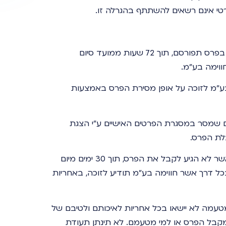
פרטי אינם רשאים להשתתף בהגרלה זו.
הפעילות תתקיים עד 15/05/22 הודעה בדבר זכייה בפרס תפורסם, תוך 72 שעות ממועד סיום
וימה בע"מ.
בע"מ לזוכה על אופן מסירת הפרס באמצעות
 שמסר במסגרת הפרטים האישיים ע"י הצגת
לת הפרס.
חווימה בע"מ תהא רשאית לפסול, מועמד לזכייה, אשר לא הגיע לקבל את הפרס, תוך 30 ימים מיום
כל דרך אשר חווימה בע"מ תודיע לזוכה, באחריות
טעמה לא יישאו בכל אחריות לאיכותם ולטיבם של
למקבל הפרס או למי מטעמם. לא תינתן תעודת