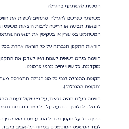
הטכנית להשתתף בהגרלה.
משתתף שנרשם להגרלה, מתחייב לשפות את חווימה ב
הוצאות, תביעה או דרישה לרבות הוצאות משפט ושכ
המשתמש במישרין או בעקיפין את תנאי ההשתתפות
הוראות התקנון תגברנה על כל הוראה אחרת בכל 
חווימה בע"מ רשאית לשנות ו/או לעדכן את התקנון
מוקדמת, כל שינוי יחייב מרגע פרסומו .
תקופת ההגרלה לגבי כל סוג הגרלה תתפרסם מעת 
"תקופת ההגרלה").
חווימה בע"מ תהיה זכאית, על פי שיקול דעתה הבל
לבטלה לחלוטין . הודעה על כל שינוי בתחרות תפו
הדין החל על תקנון זה וכל הנובע ממנו הוא הדין ה
לבתי המשפט המוסמכים במחוז תל-אביב בלבד. תק